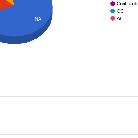
Continent
OC
AF
NA