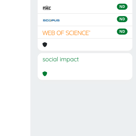
ND
ND
ND
social impact