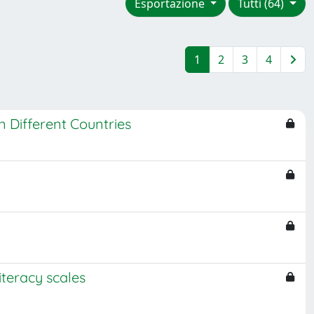
Esportazione
Tutti (64)
1
2
3
4
n Different Countries
iteracy scales