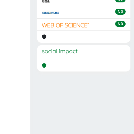
ND
ND
social impact