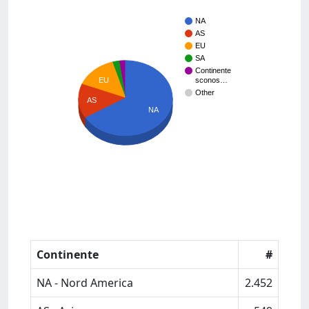
NA
AS
EU
SA
Continente
EU
sconos…
Other
AS
NA
Continente
#
NA - Nord America
2.452