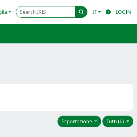
glia
IT
LOGIN
Esportazione
Tutti (6)