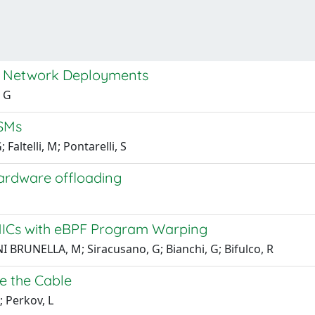
 5G Network Deployments
, G
FSMs
Faltelli, M; Pontarelli, S
hardware offloading
NICs with eBPF Program Warping
I BRUNELLA, M; Siracusano, G; Bianchi, G; Bifulco, R
de the Cable
; Perkov, L