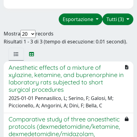
Esportazione
Tutti (3)
Mostra
records
Risultati 1 - 3 di 3 (tempo di esecuzione: 0.01 secondi).
Anesthetic effects of a mixture of
xylazine, ketamine, and buprenorphine in
laboratory rats subjected to short
surgical procedures
2025-01-01 Pennasilico, L; Serino, F; Galosi, M;
Piccionello, A; Angorini, A; Dini, F; Bella, C
Comparative study of three anaesthetic
protocols (dexmedetomidine/ketamine,
dexmedetomidine/midazolam,