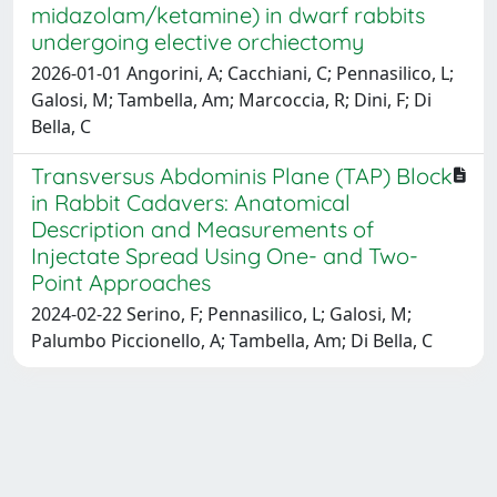
midazolam/ketamine) in dwarf rabbits
undergoing elective orchiectomy
2026-01-01 Angorini, A; Cacchiani, C; Pennasilico, L;
Galosi, M; Tambella, Am; Marcoccia, R; Dini, F; Di
Bella, C
Transversus Abdominis Plane (TAP) Block
in Rabbit Cadavers: Anatomical
Description and Measurements of
Injectate Spread Using One- and Two-
Point Approaches
2024-02-22 Serino, F; Pennasilico, L; Galosi, M;
Palumbo Piccionello, A; Tambella, Am; Di Bella, C
Powered by
IRIS
-
about IRIS
-