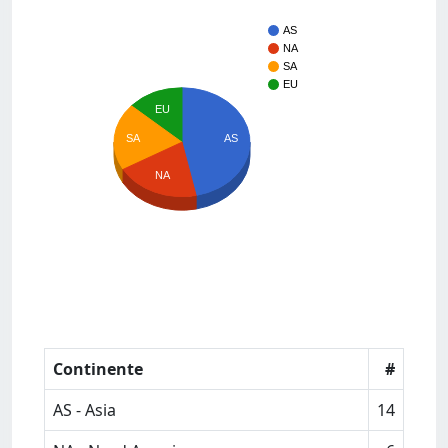
AS
NA
SA
EU
EU
SA
AS
NA
Continente
#
AS - Asia
14