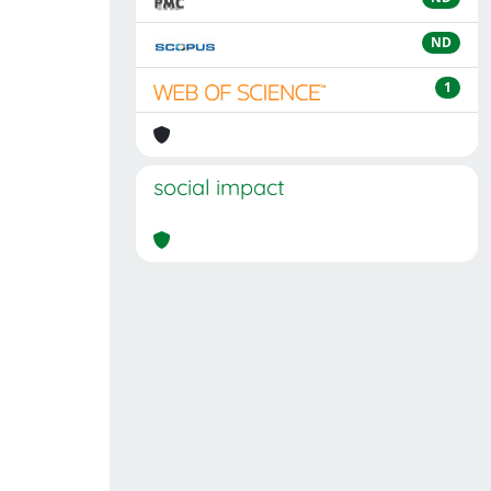
ND
1
social impact