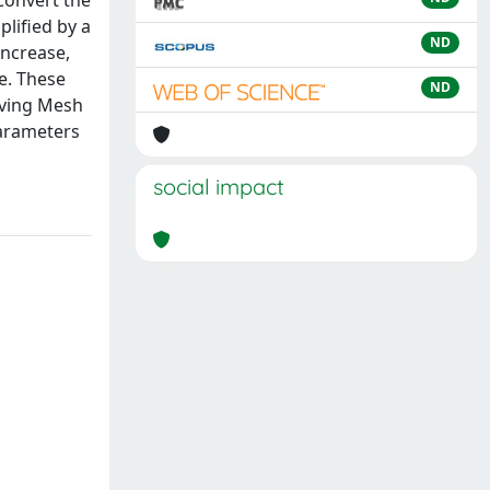
convert the
lified by a
ND
increase,
e. These
ND
oving Mesh
parameters
social impact