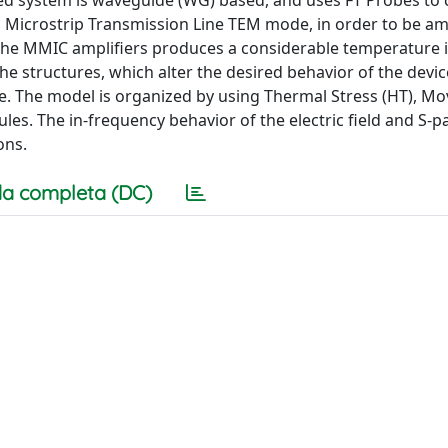
zed system is waveguide (WG) based, and uses FT Probes to 
Microstrip Transmission Line TEM mode, in order to be amp
 the MMIC amplifiers produces a considerable temperature 
e structures, which alter the desired behavior of the devic
me. The model is organized by using Thermal Stress (HT), M
 The in-frequency behavior of the electric field and S-
ons.
a completa (DC)