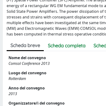
(FT) Spatial Power Combiner (SPC) Amplifier. The analy
energy of a rectangular WG EM fundamental mode to a 
Solid State Power Amplifiers. The power dissipation of
stresses and strains with consequent displacement of th
multiple effects have been investigated at the same ti
(MM) and Electromagnetic Waves (EMW) COMSOL modules.
has been computed in thermal stress operative conditi
Scheda breve
Scheda completa
Sched
Nome del convegno
Comsol Conference 2013
Luogo del convegno
Rotterdam
Anno del convegno
2013
Organizzatore/i del convegno