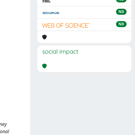
ND
ND
social impact
dney
ional