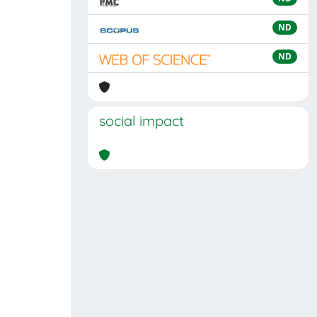
ND
ND
social impact