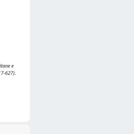
itane e
17-627).