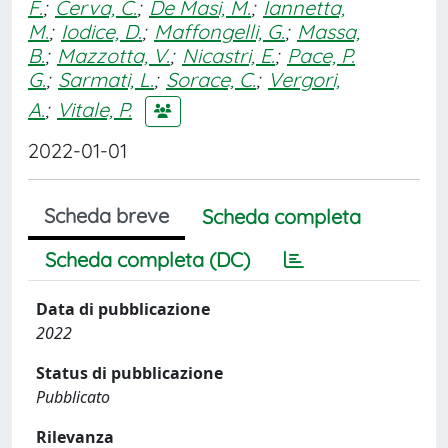
F.
;
Cerva, C.
;
De Masi, M.
;
Iannetta,
M.
;
Iodice, D.
;
Maffongelli, G.
;
Massa,
B.
;
Mazzotta, V.
;
Nicastri, E.
;
Pace, P.
G.
;
Sarmati, L.
;
Sorace, C.
;
Vergori,
A.
;
Vitale, P.
2022-01-01
Scheda breve
Scheda completa
Scheda completa (DC)
Data di pubblicazione
2022
Status di pubblicazione
Pubblicato
Rilevanza