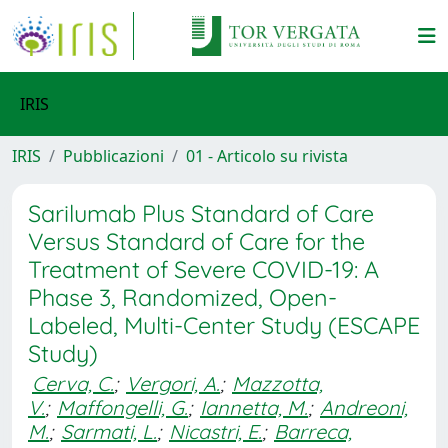
IRIS
IRIS
Pubblicazioni
01 - Articolo su rivista
Sarilumab Plus Standard of Care
Versus Standard of Care for the
Treatment of Severe COVID-19: A
Phase 3, Randomized, Open-
Labeled, Multi-Center Study (ESCAPE
Study)
Cerva, C.
;
Vergori, A.
;
Mazzotta,
V.
;
Maffongelli, G.
;
Iannetta, M.
;
Andreoni,
M.
;
Sarmati, L.
;
Nicastri, E.
;
Barreca,