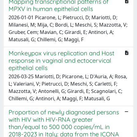
Mapping transcriptional patterns of
MPXV in human epithelial cells
2026-01-01 Picarone, L; Pietrucci, D; Mariotti, D;
Milanesi, M; Mija, C; Bordi, L; Meschi, S; Mazzotta, V;
Gruber, Cem; Mavian, C; Girardi, E; Antinori, A;
Matusali, G; Chillemi, G; Maggi, F
Monkeypox virus replication and Host
response in vaginal and ectocervical
epithelial cells
2026-03-25 Mariotti, D; Picarone, L; D'Auria, A; Rosa,
L; Valeriani, V; Pietrucci, D; Meschi, S; Carletti, F;
Mazzotta, V; Antonelli, G; Girardi, E; Scagnolari, C;
Chillemi, G; Antinori, A; Maggi, F; Matusali, G
Proportion of newly diagnosed persons
with HIV with HIV-RNA greater
than/equal to 500 000 copies/mL in
2018-2023 in Italy: data from the ICONA