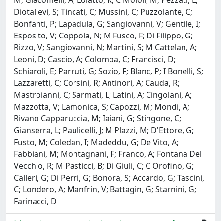
Diotallevi, S; Tincati, C; Mussini, C; Puzzolante, C;
Bonfanti, P; Lapadula, G; Sangiovanni, V; Gentile, I;
Esposito, V; Coppola, N; M Fusco, F; Di Filippo, G;
Rizzo, V; Sangiovanni, N; Martini, S; M Cattelan, A;
Leoni, D; Cascio, A; Colomba, C; Francisci, D;
Schiaroli, E; Parruti, G; Sozio, F; Blanc, P; I Bonelli, S;
Lazzaretti, C; Corsini, R; Antinori, A; Cauda, R;
Mastroianni, C; Sarmati, L; Latini, A; Cingolani, A;
Mazzotta, V; Lamonica, S; Capozzi, M; Mondi, A;
Rivano Capparuccia, M; Iaiani, G; Stingone, C;
Gianserra, L; Paulicelli, J; M Plazzi, M; D'Ettore, G;
Fusto, M; Coledan, I; Madeddu, G; De Vito, A;
Fabbiani, M; Montagnani, F; Franco, A; Fontana Del
Vecchio, R; M Pasticci, B; Di Giuli, C; C Orofino, G;
Calleri, G; Di Perri, G; Bonora, S; Accardo, G; Tascini,
C; Londero, A; Manfrin, V; Battagin, G; Starnini, G;
Farinacci, D