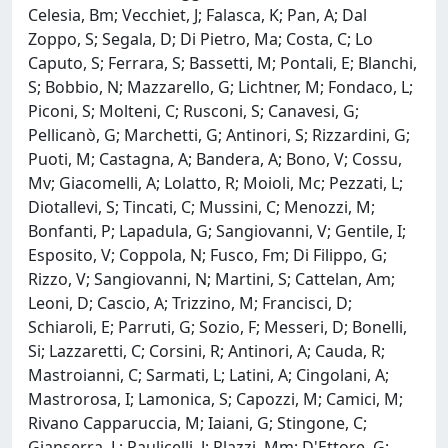
Celesia, Bm; Vecchiet, J; Falasca, K; Pan, A; Dal
Zoppo, S; Segala, D; Di Pietro, Ma; Costa, C; Lo
Caputo, S; Ferrara, S; Bassetti, M; Pontali, E; Blanchi,
S; Bobbio, N; Mazzarello, G; Lichtner, M; Fondaco, L;
Piconi, S; Molteni, C; Rusconi, S; Canavesi, G;
Pellicanò, G; Marchetti, G; Antinori, S; Rizzardini, G;
Puoti, M; Castagna, A; Bandera, A; Bono, V; Cossu,
Mv; Giacomelli, A; Lolatto, R; Moioli, Mc; Pezzati, L;
Diotallevi, S; Tincati, C; Mussini, C; Menozzi, M;
Bonfanti, P; Lapadula, G; Sangiovanni, V; Gentile, I;
Esposito, V; Coppola, N; Fusco, Fm; Di Filippo, G;
Rizzo, V; Sangiovanni, N; Martini, S; Cattelan, Am;
Leoni, D; Cascio, A; Trizzino, M; Francisci, D;
Schiaroli, E; Parruti, G; Sozio, F; Messeri, D; Bonelli,
Si; Lazzaretti, C; Corsini, R; Antinori, A; Cauda, R;
Mastroianni, C; Sarmati, L; Latini, A; Cingolani, A;
Mastrorosa, I; Lamonica, S; Capozzi, M; Camici, M;
Rivano Capparuccia, M; Iaiani, G; Stingone, C;
Gianserra, L; Paulicelli, J; Plazzi, Mm; D'Ettore, G;