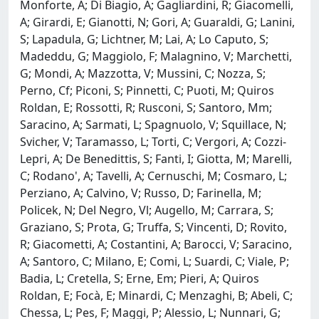
Monforte, A; Di Biagio, A; Gagliardini, R; Giacomelli,
A; Girardi, E; Gianotti, N; Gori, A; Guaraldi, G; Lanini,
S; Lapadula, G; Lichtner, M; Lai, A; Lo Caputo, S;
Madeddu, G; Maggiolo, F; Malagnino, V; Marchetti,
G; Mondi, A; Mazzotta, V; Mussini, C; Nozza, S;
Perno, Cf; Piconi, S; Pinnetti, C; Puoti, M; Quiros
Roldan, E; Rossotti, R; Rusconi, S; Santoro, Mm;
Saracino, A; Sarmati, L; Spagnuolo, V; Squillace, N;
Svicher, V; Taramasso, L; Torti, C; Vergori, A; Cozzi-
Lepri, A; De Benedittis, S; Fanti, I; Giotta, M; Marelli,
C; Rodano', A; Tavelli, A; Cernuschi, M; Cosmaro, L;
Perziano, A; Calvino, V; Russo, D; Farinella, M;
Policek, N; Del Negro, Vl; Augello, M; Carrara, S;
Graziano, S; Prota, G; Truffa, S; Vincenti, D; Rovito,
R; Giacometti, A; Costantini, A; Barocci, V; Saracino,
A; Santoro, C; Milano, E; Comi, L; Suardi, C; Viale, P;
Badia, L; Cretella, S; Erne, Em; Pieri, A; Quiros
Roldan, E; Focà, E; Minardi, C; Menzaghi, B; Abeli, C;
Chessa, L; Pes, F; Maggi, P; Alessio, L; Nunnari, G;