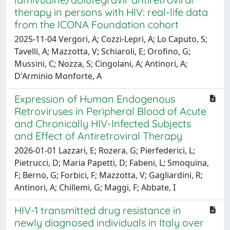
therapy in persons with HIV: real-life data
from the ICONA Foundation cohort
2025-11-04 Vergori, A; Cozzi-Lepri, A; Lo Caputo, S;
Tavelli, A; Mazzotta, V; Schiaroli, E; Orofino, G;
Mussini, C; Nozza, S; Cingolani, A; Antinori, A;
D'Arminio Monforte, A
Expression of Human Endogenous
Retroviruses in Peripheral Blood of Acute
and Chronically HIV-Infected Subjects
and Effect of Antiretroviral Therapy
2026-01-01 Lazzari, E; Rozera, G; Pierfederici, L;
Pietrucci, D; Maria Papetti, D; Fabeni, L; Smoquina,
F; Berno, G; Forbici, F; Mazzotta, V; Gagliardini, R;
Antinori, A; Chillemi, G; Maggi, F; Abbate, I
HIV-1 transmitted drug resistance in
newly diagnosed individuals in Italy over