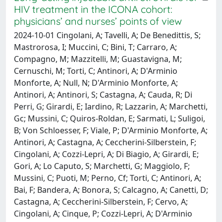
HIV treatment in the ICONA cohort:
physicians’ and nurses’ points of view
2024-10-01 Cingolani, A; Tavelli, A; De Benedittis, S;
Mastrorosa, I; Muccini, C; Bini, T; Carraro, A;
Compagno, M; Mazzitelli, M; Guastavigna, M;
Cernuschi, M; Torti, C; Antinori, A; D'Arminio
Monforte, A; Null, N; D'Arminio Monforte, A;
Antinori, A; Antinori, S; Castagna, A; Cauda, R; Di
Perri, G; Girardi, E; Iardino, R; Lazzarin, A; Marchetti,
Gc; Mussini, C; Quiros-Roldan, E; Sarmati, L; Suligoi,
B; Von Schloesser, F; Viale, P; D'Arminio Monforte, A;
Antinori, A; Castagna, A; Ceccherini-Silberstein, F;
Cingolani, A; Cozzi-Lepri, A; Di Biagio, A; Girardi, E;
Gori, A; Lo Caputo, S; Marchetti, G; Maggiolo, F;
Mussini, C; Puoti, M; Perno, Cf; Torti, C; Antinori, A;
Bai, F; Bandera, A; Bonora, S; Calcagno, A; Canetti, D;
Castagna, A; Ceccherini-Silberstein, F; Cervo, A;
Cingolani, A; Cinque, P; Cozzi-Lepri, A; D'Arminio