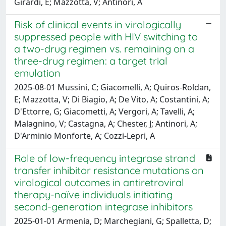
Girardi, E; Mazzotta, V; Antinori, A
Risk of clinical events in virologically
suppressed people with HIV switching to
a two-drug regimen vs. remaining on a
three-drug regimen: a target trial
emulation
2025-08-01 Mussini, C; Giacomelli, A; Quiros-Roldan,
E; Mazzotta, V; Di Biagio, A; De Vito, A; Costantini, A;
D'Ettorre, G; Giacometti, A; Vergori, A; Tavelli, A;
Malagnino, V; Castagna, A; Chester, J; Antinori, A;
D'Arminio Monforte, A; Cozzi-Lepri, A
Role of low-frequency integrase strand
transfer inhibitor resistance mutations on
virological outcomes in antiretroviral
therapy-naïve individuals initiating
second-generation integrase inhibitors
2025-01-01 Armenia, D; Marchegiani, G; Spalletta, D;