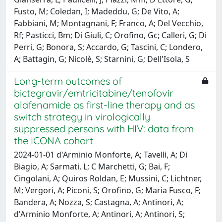
Fusto, M; Coledan, I; Madeddu, G; De Vito, A;
Fabbiani, M; Montagnani, F; Franco, A; Del Vecchio,
Rf; Pasticci, Bm; Di Giuli, C; Orofino, Gc; Calleri, G; Di
Perri, G; Bonora, S; Accardo, G; Tascini, C; Londero,
A; Battagin, G; Nicolè, S; Starnini, G; Dell'Isola, S
Long-term outcomes of
bictegravir/emtricitabine/tenofovir
alafenamide as first-line therapy and as
switch strategy in virologically
suppressed persons with HIV: data from
the ICONA cohort
2024-01-01 d'Arminio Monforte, A; Tavelli, A; Di
Biagio, A; Sarmati, L; C Marchetti, G; Bai, F;
Cingolani, A; Quiros Roldan, E; Mussini, C; Lichtner,
M; Vergori, A; Piconi, S; Orofino, G; Maria Fusco, F;
Bandera, A; Nozza, S; Castagna, A; Antinori, A;
d'Arminio Monforte, A; Antinori, A; Antinori, S;