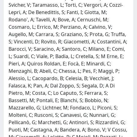
Svicher, V; Taramasso, L; Torti, C; Vergori, A; Cozzi-
Lepri, A; De Benedittis, S; Fanti, I; Giotta, M;
Rodano', A; Tavelli, A; Bove, A; Cernuschi, M;
Cosmaro, L; Errico, M; Perziano, A; Calvino, V;
Augello, M; Carrara, S; Graziano, S; Prota, G; Truffa,
S; Vincenti, D; Rovito, R; Giacometti, A; Costantini, A;
Barocci, V; Saracino, A; Santoro, C; Milano, E; Comi,
L; Suardi, C; Viale, P; Badia, L; Cretella, S; M Erne, E;
Pieri, A; Quiros Roldan, E; Focà, E; Minardi, C;
Menzaghi, B; Abeli, C; Chessa, L; Pes, F; Maggi, P;
Alessio, L; Cacopardo, B; Celesia, B; Vecchiet, J;
Falasca, K; Pan, A; Dal Zoppo, S; Segala, D; A Di
Pietro, M; Costa, C; Lo Caputo, S; Ferrara, S;
Bassetti, M; Pontali, E; Blanchi, S; Bobbio, N;
Mazzarello, G; Lichtner, M; Fondaco, L; Piconi, S;
Molteni, C; Rusconi, S; Canavesi, G; Nunnari, G;
Pellicanò, G; Marchetti, G; Antinori, S; Rizzardini, G;
Puoti, M; Castagna, A; Bandera, A; Bono, V; V Cossu,
M; Giacomelli, A; Lolatto, R; C Moioli, M; Pezzati, L;