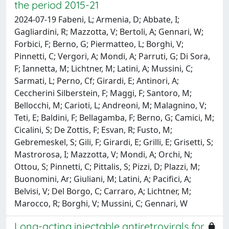
the period 2015-21
2024-07-19 Fabeni, L; Armenia, D; Abbate, I;
Gagliardini, R; Mazzotta, V; Bertoli, A; Gennari, W;
Forbici, F; Berno, G; Piermatteo, L; Borghi, V;
Pinnetti, C; Vergori, A; Mondi, A; Parruti, G; Di Sora,
F; Iannetta, M; Lichtner, M; Latini, A; Mussini, C;
Sarmati, L; Perno, Cf; Girardi, E; Antinori, A;
Ceccherini Silberstein, F; Maggi, F; Santoro, M;
Bellocchi, M; Carioti, L; Andreoni, M; Malagnino, V;
Teti, E; Baldini, F; Bellagamba, F; Berno, G; Camici, M;
Cicalini, S; De Zottis, F; Esvan, R; Fusto, M;
Gebremeskel, S; Gili, F; Girardi, E; Grilli, E; Grisetti, S;
Mastrorosa, I; Mazzotta, V; Mondi, A; Orchi, N;
Ottou, S; Pinnetti, C; Pittalis, S; Pizzi, D; Plazzi, M;
Buonomini, Ar; Giuliani, M; Latini, A; Pacifici, A;
Belvisi, V; Del Borgo, C; Carraro, A; Lichtner, M;
Marocco, R; Borghi, V; Mussini, C; Gennari, W
Long-acting injectable antiretrovirals for