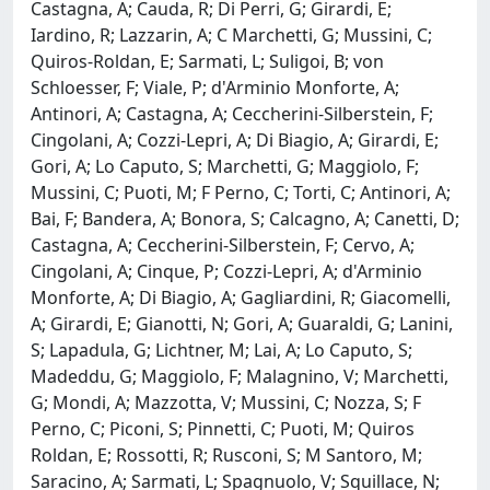
Castagna, A; Cauda, R; Di Perri, G; Girardi, E;
Iardino, R; Lazzarin, A; C Marchetti, G; Mussini, C;
Quiros-Roldan, E; Sarmati, L; Suligoi, B; von
Schloesser, F; Viale, P; d'Arminio Monforte, A;
Antinori, A; Castagna, A; Ceccherini-Silberstein, F;
Cingolani, A; Cozzi-Lepri, A; Di Biagio, A; Girardi, E;
Gori, A; Lo Caputo, S; Marchetti, G; Maggiolo, F;
Mussini, C; Puoti, M; F Perno, C; Torti, C; Antinori, A;
Bai, F; Bandera, A; Bonora, S; Calcagno, A; Canetti, D;
Castagna, A; Ceccherini-Silberstein, F; Cervo, A;
Cingolani, A; Cinque, P; Cozzi-Lepri, A; d'Arminio
Monforte, A; Di Biagio, A; Gagliardini, R; Giacomelli,
A; Girardi, E; Gianotti, N; Gori, A; Guaraldi, G; Lanini,
S; Lapadula, G; Lichtner, M; Lai, A; Lo Caputo, S;
Madeddu, G; Maggiolo, F; Malagnino, V; Marchetti,
G; Mondi, A; Mazzotta, V; Mussini, C; Nozza, S; F
Perno, C; Piconi, S; Pinnetti, C; Puoti, M; Quiros
Roldan, E; Rossotti, R; Rusconi, S; M Santoro, M;
Saracino, A; Sarmati, L; Spagnuolo, V; Squillace, N;