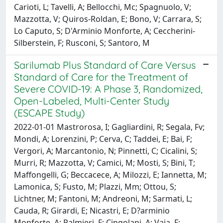
Carioti, L; Tavelli, A; Bellocchi, Mc; Spagnuolo, V;
Mazzotta, V; Quiros-Roldan, E; Bono, V; Carrara, S;
Lo Caputo, S; D'Arminio Monforte, A; Ceccherini-
Silberstein, F; Rusconi, S; Santoro, M
Sarilumab Plus Standard of Care Versus
Standard of Care for the Treatment of
Severe COVID-19: A Phase 3, Randomized,
Open-Labeled, Multi-Center Study
(ESCAPE Study)
2022-01-01 Mastrorosa, I; Gagliardini, R; Segala, Fv;
Mondi, A; Lorenzini, P; Cerva, C; Taddei, E; Bai, F;
Vergori, A; Marcantonio, N; Pinnetti, C; Cicalini, S;
Murri, R; Mazzotta, V; Camici, M; Mosti, S; Bini, T;
Maffongelli, G; Beccacece, A; Milozzi, E; Iannetta, M;
Lamonica, S; Fusto, M; Plazzi, Mm; Ottou, S;
Lichtner, M; Fantoni, M; Andreoni, M; Sarmati, L;
Cauda, R; Girardi, E; Nicastri, E; D?arminio
Monforte, A; Palmieri, F; Cingolani, A; Vaia, F;