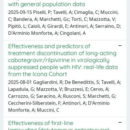
with general population data
2025-09-15 Piselli, P; Tavelli, A; Cimaglia, C; Muccini,
C; Bandera, A; Marchetti, Gc; Torti, C; Mazzotta, V;
Pipitò, L; Caioli, A; Girardi, E; Antinori, A; Serraino, D;
D'Arminio Monforte, A; Cingolani, A
Effectiveness and predictors of
treatment discontinuation of long-acting
cabotegravir/rilpivirine in virologically
suppressed people with HIV: real-life data
from the Icona Cohort
2025-08-01 Gagliardini, R; De Benedittis, S; Tavelli, A;
Lapadula, G; Mazzotta, V; Bruzzesi, E; Cervo, A;
Carrozzo, G; Saracino, A; Rusconi, S; Marchetti, G;
Ceccherini-Silberstein, F; Antinori, A; D'Arminio
Monforte, A; Muccini, C
Effectiveness of first-line
lamivudine/dolutegravir antiretroviral