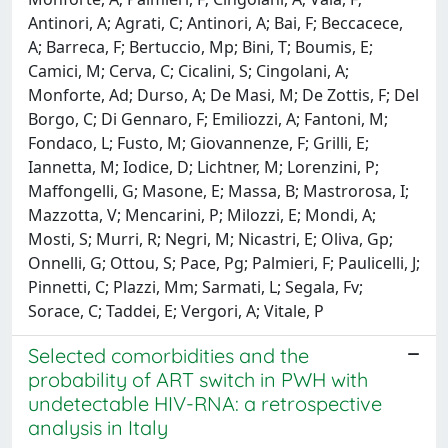
Antinori, A; Agrati, C; Antinori, A; Bai, F; Beccacece,
A; Barreca, F; Bertuccio, Mp; Bini, T; Boumis, E;
Camici, M; Cerva, C; Cicalini, S; Cingolani, A;
Monforte, Ad; Durso, A; De Masi, M; De Zottis, F; Del
Borgo, C; Di Gennaro, F; Emiliozzi, A; Fantoni, M;
Fondaco, L; Fusto, M; Giovannenze, F; Grilli, E;
Iannetta, M; Iodice, D; Lichtner, M; Lorenzini, P;
Maffongelli, G; Masone, E; Massa, B; Mastrorosa, I;
Mazzotta, V; Mencarini, P; Milozzi, E; Mondi, A;
Mosti, S; Murri, R; Negri, M; Nicastri, E; Oliva, Gp;
Onnelli, G; Ottou, S; Pace, Pg; Palmieri, F; Paulicelli, J;
Pinnetti, C; Plazzi, Mm; Sarmati, L; Segala, Fv;
Sorace, C; Taddei, E; Vergori, A; Vitale, P
Selected comorbidities and the
probability of ART switch in PWH with
undetectable HIV-RNA: a retrospective
analysis in Italy