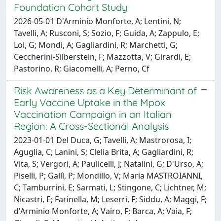
Foundation Cohort Study
2026-05-01 D'Arminio Monforte, A; Lentini, N;
Tavelli, A; Rusconi, S; Sozio, F; Guida, A; Zappulo, E;
Loi, G; Mondi, A; Gagliardini, R; Marchetti, G;
Ceccherini-Silberstein, F; Mazzotta, V; Girardi, E;
Pastorino, R; Giacomelli, A; Perno, Cf
Risk Awareness as a Key Determinant of
Early Vaccine Uptake in the Mpox
Vaccination Campaign in an Italian
Region: A Cross-Sectional Analysis
2023-01-01 Del Duca, G; Tavelli, A; Mastrorosa, I;
Aguglia, C; Lanini, S; Clelia Brita, A; Gagliardini, R;
Vita, S; Vergori, A; Paulicelli, J; Natalini, G; D'Urso, A;
Piselli, P; Gallì, P; Mondillo, V; Maria MASTROIANNI,
C; Tamburrini, E; Sarmati, L; Stingone, C; Lichtner, M;
Nicastri, E; Farinella, M; Leserri, F; Siddu, A; Maggi, F;
d'Arminio Monforte, A; Vairo, F; Barca, A; Vaia, F;