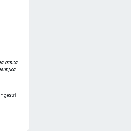
a crinita
ientifica
ongestri,