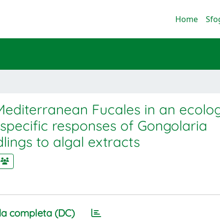
Home
Sfo
 Mediterranean Fucales in an ecolog
-specific responses of Gongolaria
lings to algal extracts
a completa (DC)