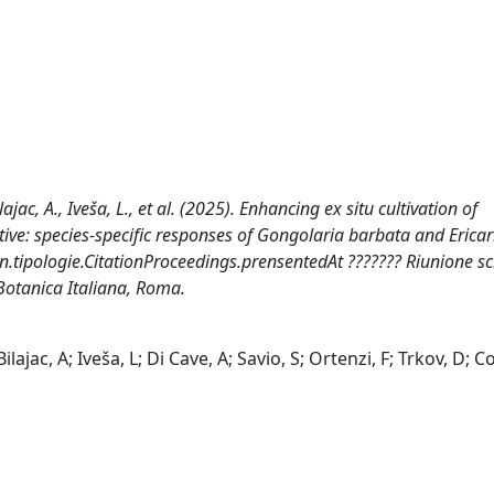
lajac, A., Iveša, L., et al. (2025). Enhancing ex situ cultivation of
ive: species-specific responses of Gongolaria barbata and Ericari
tion.tipologie.CitationProceedings.prensentedAt ??????? Riunione sc
 Botanica Italiana, Roma.
ilajac, A; Iveša, L; Di Cave, A; Savio, S; Ortenzi, F; Trkov, D; C