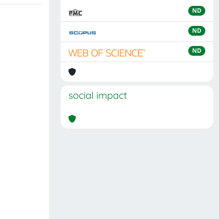
ND
ND
ND
social impact