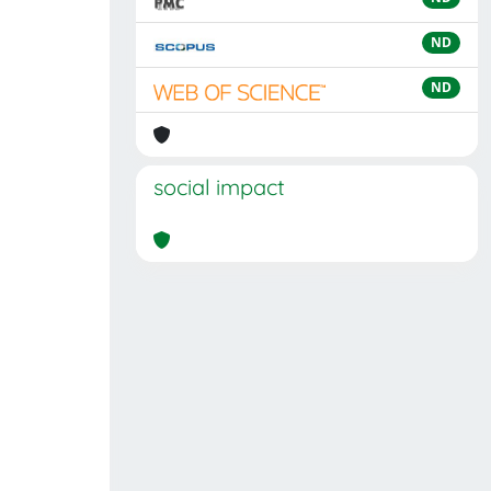
ND
ND
social impact