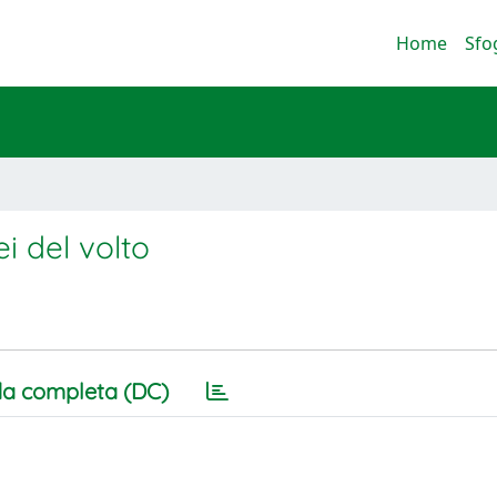
Home
Sfo
ei del volto
a completa (DC)