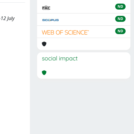
ND
12 July
ND
ND
social impact