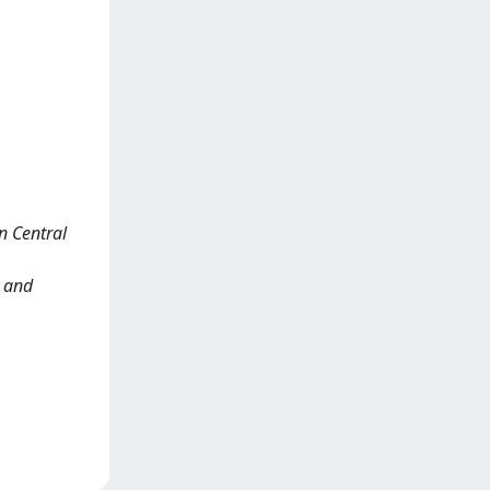
in Central
y and