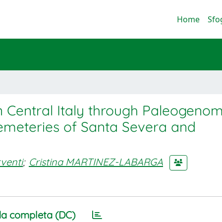
Home
Sfo
in Central Italy through Paleogenom
Cemeteries of Santa Severa and
rventi
;
Cristina MARTINEZ-LABARGA
a completa (DC)