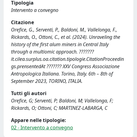
Tipologia
Intervento a convegno
Citazione
Orefice, G., Serventi, P., Baldoni, M., Vallelonga, F.,
Rickards, O., Ottoni, C., et al. (2024). Unraveling the
history of the first alum miners in Central Italy
through a multiomic approach. ???????
it.cilea.surplus.oa.citation.tipologie.CitationProceedin
gs.prensentedAt ??????? XXV Congress Associazione
Antropologica Italiana. Torino, Italy. 6th – 8th of
September 2023, TORINO, ITALIA.
Tutti gli autori
Orefice, G; Serventi, P; Baldoni, M; Vallelonga, F;
Rickards, O; Ottoni, C; MARTINEZ-LABARGA, C
Appare nelle tipologie:
02 - Intervento a convegno