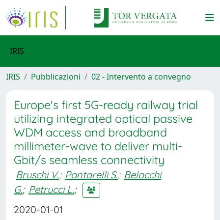
IRIS
IRIS
Pubblicazioni
02 - Intervento a convegno
Europe's first 5G-ready railway trial
utilizing integrated optical passive
WDM access and broadband
millimeter-wave to deliver multi-
Gbit/s seamless connectivity
Bruschi V.
;
Pontarelli S.
;
Belocchi
G.
;
Petrucci L.
;
2020-01-01