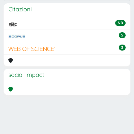
Citazioni
ND
5
3
social impact
Powered by
IRIS
-
about IRIS
-
Utilizzo dei cookie
Copyright © 2026