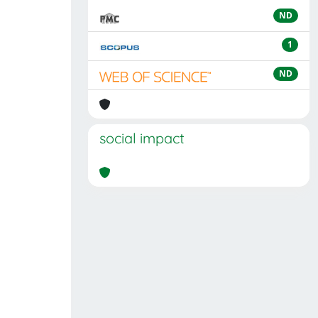
ND
1
ND
social impact