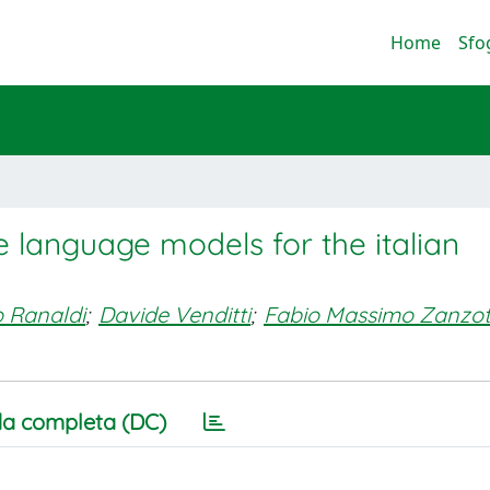
Home
Sfo
e language models for the italian
 Ranaldi
;
Davide Venditti
;
Fabio Massimo Zanzot
a completa (DC)