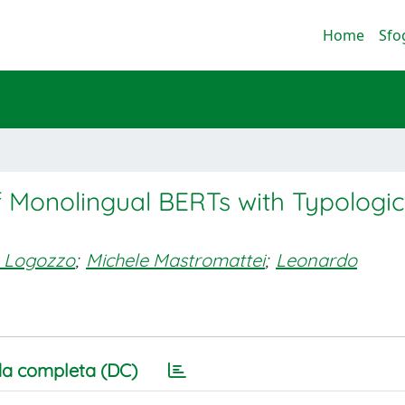
Home
Sfo
of Monolingual BERTs with Typologic
s
a Logozzo
;
Michele Mastromattei
;
Leonardo
a completa (DC)