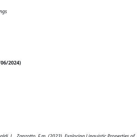
ings
/06/2024)
naldi, L., Zanzotto, F.m. (2023). Exploring Linguistic Properties of