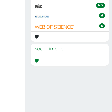
ND
6
6
social impact