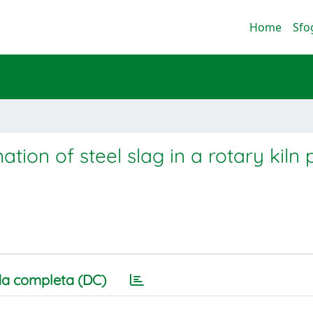
Home
Sfo
ion of steel slag in a rotary kiln p
a completa (DC)