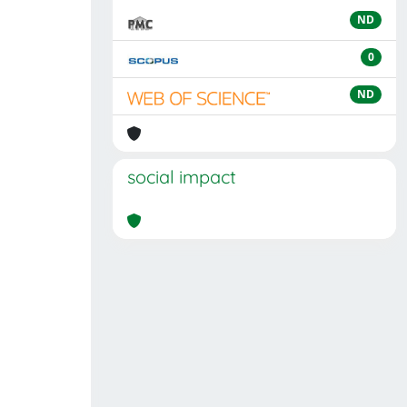
ND
0
ND
social impact