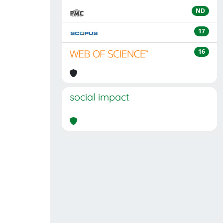
ND
17
16
social impact