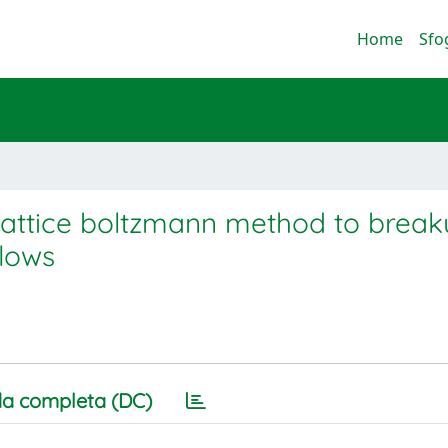
Home
Sfo
e lattice boltzmann method to brea
flows
a completa (DC)