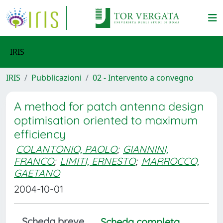
IRIS
IRIS
Pubblicazioni
02 - Intervento a convegno
A method for patch antenna design
optimisation oriented to maximum
efficiency
COLANTONIO, PAOLO
;
GIANNINI,
FRANCO
;
LIMITI, ERNESTO
;
MARROCCO,
GAETANO
2004-10-01
Scheda breve
Scheda completa