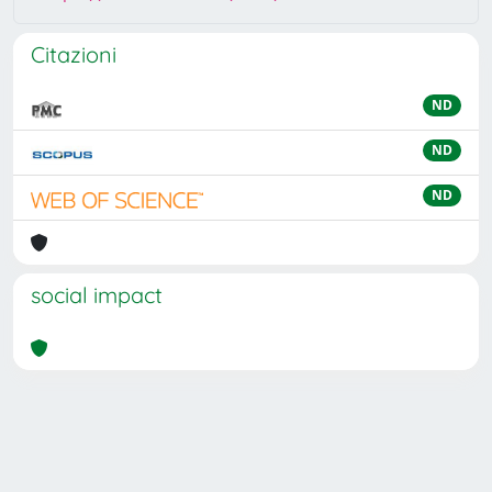
Citazioni
ND
ND
ND
social impact
Powered by
IRIS
-
about IRIS
-