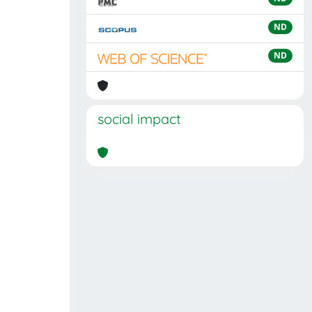
ND
ND
social impact