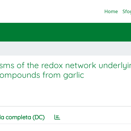
Home
Sfo
sms of the redox network underlyi
l compounds from garlic
a completa (DC)