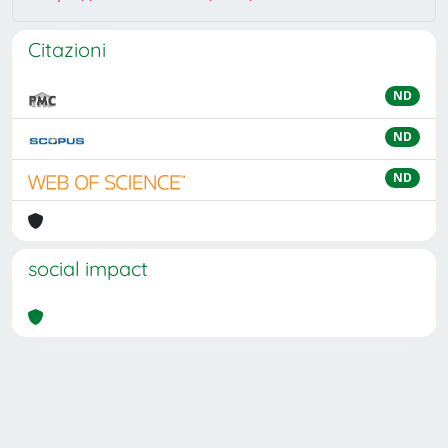
Citazioni
ND
ND
ND
social impact
Powered by
IRIS
-
about IRIS
-