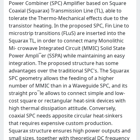
Power Combiner (SPC) Amplifier based on Square
Coaxial (Squarax) Transmission Line (TL), able to
tolerate the Thermo-Mechanical effects due to the
transistor heating. In the proposed SPC, Fin Line to
microstrip transitions (FLuS) are inserted into the
Squarax TL, in order to connect many Monolithic
Mi- crowave Integrated Circuit (MMIC) Solid State
Power Ampli¯er (SSPA) while maintaining an easy
integration. The proposed structure has some
advantages over the traditional SPC's. The Squarax
SPC geometry allows the feeding of a higher
number of MMIC than in a Waveguide SPC, and its
straight pro¯le allows to connect simple and low-
cost square or rectangular heat-sink devices with
high thermal dissipation attitude. Conversely,
coaxial SPC needs apposite circular heat-sinkers
that requires expensive custom production.
Squarax structure ensures high power outputs and
small sizes, together with theoretical DC frequency