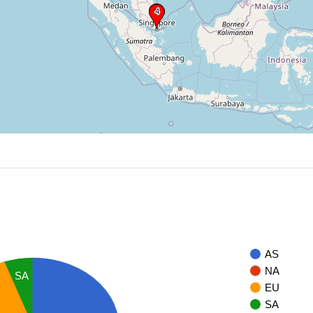
AS
NA
SA
EU
SA