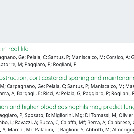
n real life
nano, Ge; Pelaia, C; Santus, P; Maniscalco, M; Corsico, A; Gros
 Latorre, M; Paggiaro, P; Rogliani, P
struction, corticosteroid sparing and maintenanc
 M; Carpagnano, Ge; Pelaia, C; Santus, P; Maniscalco, M; Masie
rra, A; Bargagli, E; Ricci, A; Pelaia, G; Paggiaro, P; Rogliani, 
tion and higher blood eosinophils may predict lun
ggiaro, P; Sposato, B; Migliorini, Mg; Di Tomassi, M; Olivieri, 
 L; Ravazzi, A; Bucca, C; Caiaffa, Mf; Berra, A; Calabrese, C
o, A; Marchi, Mr; Paladini, L; Baglioni, S; Abbritti, M; Almerig