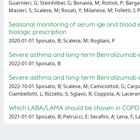
Guarnieri, G; Steinhilber, G; Bonavia, M; Rottoli, P; Bargag
Masieri, S; Scalese, M; Rosati, Y; Milanese, M; Folletti, I
Seasonal monitoring of serum ige and blood e
biologic prescription
2020-01-01 Sposato, B; Scalese, M; Rogliani, P
Severe asthma and long-term Benralizumab eff
2022-01-01 Sposato, B
Severe asthma and long-term Benralizumab eff
2022-10-01 Sposato, B; Scalese, M; Camiciottoli, G; Carpa
Ciambellotti, L; Rizzello, S; Sglavo, R; Coppola, A; Laceren
Which LABA/LAMA should be chosen in COPD pat
2021-01-01 Sposato, B; Petrucci, E; Serafini, A; Lena, F; L