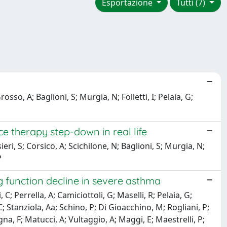
Esportazione
Tutti (7)
so, A; Baglioni, S; Murgia, N; Folletti, I; Pelaia, G;
e therapy step-down in real life
ri, S; Corsico, A; Scichilone, N; Baglioni, S; Murgia, N;
P
g function decline in severe asthma
C; Perrella, A; Camiciottoli, G; Maselli, R; Pelaia, G;
; Stanziola, Aa; Schino, P; Di Gioacchino, M; Rogliani, P;
ogna, F; Matucci, A; Vultaggio, A; Maggi, E; Maestrelli, P;