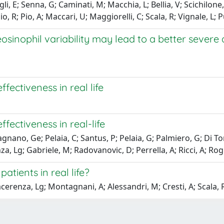
li, E; Senna, G; Caminati, M; Macchia, L; Bellia, V; Scichilone,
; Pio, R; Pio, A; Maccari, U; Maggiorelli, C; Scala, R; Vignale
osinophil variability may lead to a better sever
ectiveness in real life
ectiveness in real-life
gnano, Ge; Pelaia, C; Santus, P; Pelaia, G; Palmiero, G; Di To
za, Lg; Gabriele, M; Radovanovic, D; Perrella, A; Ricci, A; Rogl
ients in real life?
acerenza, Lg; Montagnani, A; Alessandri, M; Cresti, A; Scala, R;