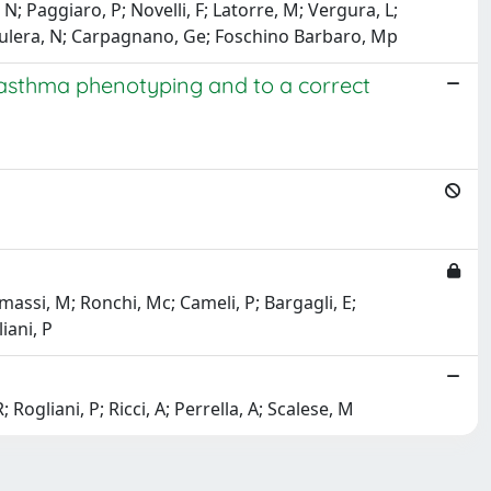
 N; Paggiaro, P; Novelli, F; Latorre, M; Vergura, L;
, L; Pulera, N; Carpagnano, Ge; Foschino Barbaro, Mp
e asthma phenotyping and to a correct
massi, M; Ronchi, Mc; Cameli, P; Bargagli, E;
iani, P
 Rogliani, P; Ricci, A; Perrella, A; Scalese, M