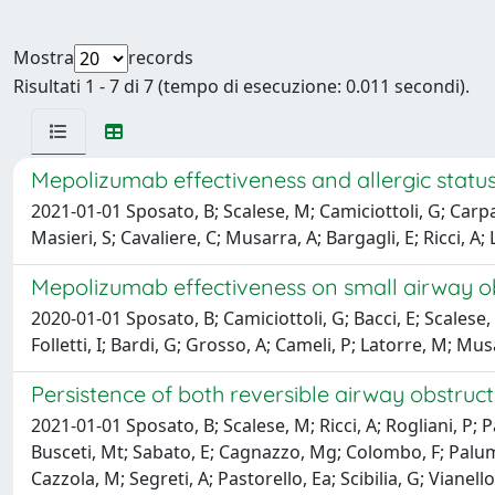
Mostra
records
Risultati 1 - 7 di 7 (tempo di esecuzione: 0.011 secondi).
Mepolizumab effectiveness and allergic status i
2021-01-01 Sposato, B; Scalese, M; Camiciottoli, G; Carpag
Masieri, S; Cavaliere, C; Musarra, A; Bargagli, E; Ricci, A;
Mepolizumab effectiveness on small airway ob
2020-01-01 Sposato, B; Camiciottoli, G; Bacci, E; Scalese,
Folletti, I; Bardi, G; Grosso, A; Cameli, P; Latorre, M; Musa
Persistence of both reversible airway obstruc
2021-01-01 Sposato, B; Scalese, M; Ricci, A; Rogliani, P; Pa
Busceti, Mt; Sabato, E; Cagnazzo, Mg; Colombo, F; Palumbo,
Cazzola, M; Segreti, A; Pastorello, Ea; Scibilia, G; Vianell