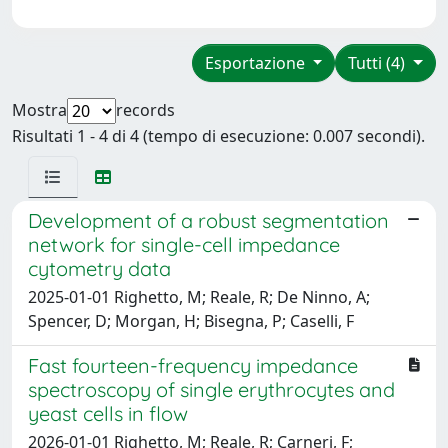
Esportazione
Tutti (4)
Mostra
records
Risultati 1 - 4 di 4 (tempo di esecuzione: 0.007 secondi).
Development of a robust segmentation
network for single-cell impedance
cytometry data
2025-01-01 Righetto, M; Reale, R; De Ninno, A;
Spencer, D; Morgan, H; Bisegna, P; Caselli, F
Fast fourteen-frequency impedance
spectroscopy of single erythrocytes and
yeast cells in flow
2026-01-01 Righetto, M; Reale, R; Carneri, F;