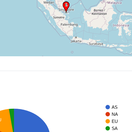
AS
NA
U
EU
SA