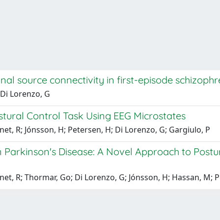
al source connectivity in first-episode schizophr
 Di Lorenzo, G
tural Control Task Using EEG Microstates
net, R; Jónsson, H; Petersen, H; Di Lorenzo, G; Gargiulo, P
n Parkinson's Disease: A Novel Approach to Post
net, R; Thormar, Go; Di Lorenzo, G; Jónsson, H; Hassan, M; P