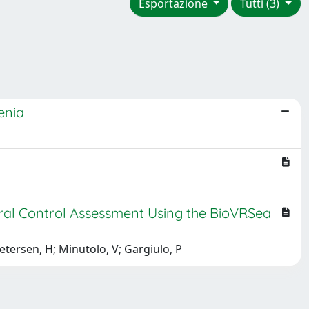
Esportazione
Tutti (3)
enia
ural Control Assessment Using the BioVRSea
etersen, H; Minutolo, V; Gargiulo, P