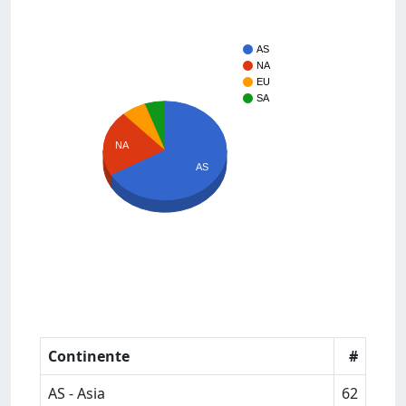
AS
NA
EU
SA
NA
AS
Continente
#
AS - Asia
62