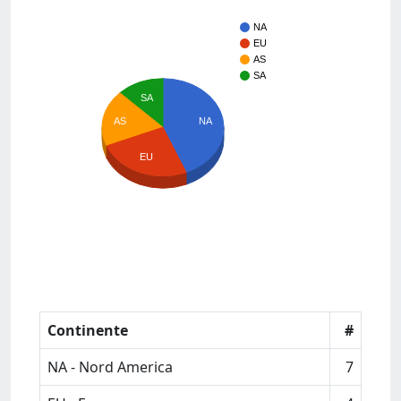
NA
EU
AS
SA
SA
AS
NA
EU
Continente
#
NA - Nord America
7