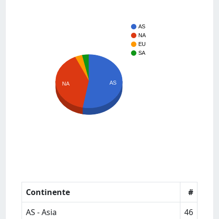
AS
NA
EU
SA
AS
NA
Continente
#
AS - Asia
46