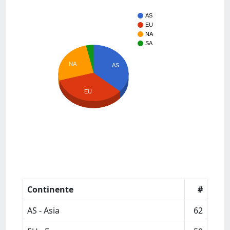
AS
EU
NA
SA
NA
AS
EU
Continente
#
AS - Asia
62