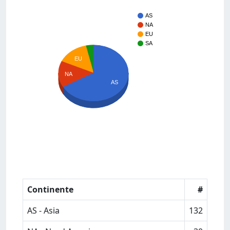
AS
NA
EU
SA
EU
NA
AS
Continente
#
AS - Asia
132