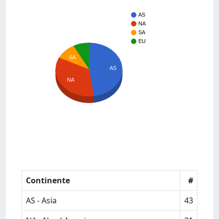
AS
NA
SA
EU
SA
AS
NA
Continente
#
AS - Asia
43