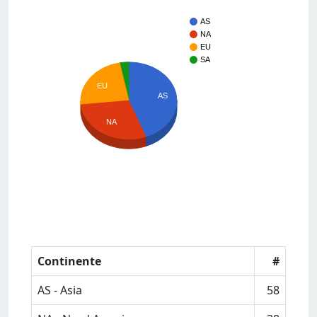
AS
NA
EU
SA
EU
AS
NA
Continente
#
AS - Asia
58