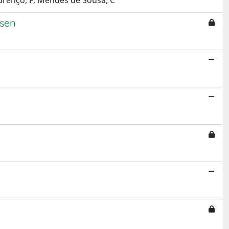
ourenço, F; Mendes de Sousa, C
esen