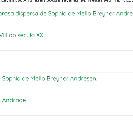
; Levitin, A; Andresen Sousa Tavares, M; Freitas Morna, F; L
 prosa dispersa de Sophia de Mello Breyner Andr
III ao século XX
e Sophia de Mello Breyner Andresen.
de Andrade