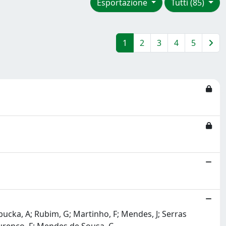
Esportazione
Tutti (85)
1
2
3
4
5
lobucka, A; Rubim, G; Martinho, F; Mendes, J; Serras