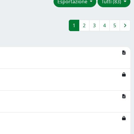
Esportazione
Tutti (83)
1
2
3
4
5