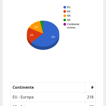
EU
AS
NA
SA
Continente
NA
sconos…
AS
EU
Continente
#
EU - Europa
218