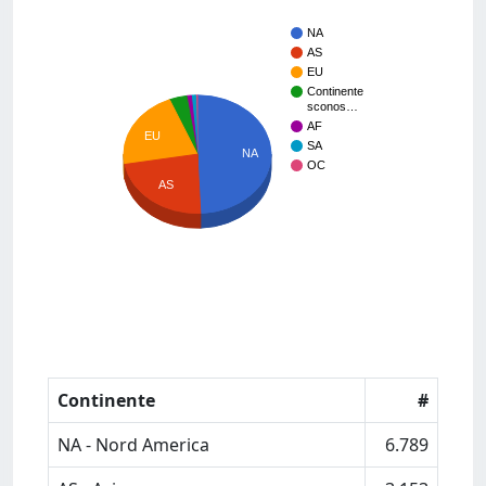
NA
AS
EU
Continente
sconos…
AF
EU
SA
NA
OC
AS
Continente
#
NA - Nord America
6.789