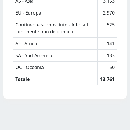
AS - Asia
3.153
EU - Europa
2.970
Continente sconosciuto - Info sul
525
continente non disponibili
AF - Africa
141
SA - Sud America
133
OC - Oceania
50
Totale
13.761
Powered by
IRIS
-
about IRIS
-