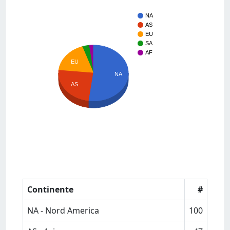
NA
AS
EU
SA
AF
EU
NA
AS
Continente
#
NA - Nord America
100