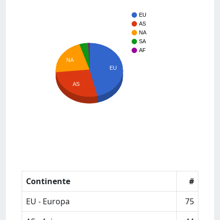
EU
AS
NA
SA
AF
NA
EU
AS
Continente
#
EU - Europa
75