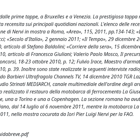
in dalle prime tappe, a Bruxelles e a Venezia. La prestigiosa tapp
 recensita sui principali quotidiani nazionali. L'elenco delle recen
icone di Nervi in mostra a Roma, «Area», 115, 2011, pp.134-143; «
cci; «Secolo d'Italia», 2 gennaio 2011; «Il Tempo», 29 dicembre 
 articolo di Stefano Baldolini; «Corriere della sera», 15 dicembr
0, articolo di Francesca Giuliani; Valerio Paolo Mosco, Il precur
concorsi, 18-23 ottobre 2010, p. 12; Fulvio Irace, Maestro d'arma
, p. 39. Inoltre sono state realizzate le seguenti interviste radi
ido Barbieri Ultrafragola Channels TV, 14 dicembre 2010 TGR Laz
 Strinati MEDIARCH, canale multimediale dell'ordine degli arch
 realizzato il restauro della motobarca di ferrocemento La Gius
ppe, una a Torino e una a Copenhagen. La sezione romana ha avu
no, dal 14 luglio al 6 novembre 2011, mentre la motobarca La
011, nella mostra cocurata da Iori Pier Luigi Nervi per la FAO.
uidabreve.pdf