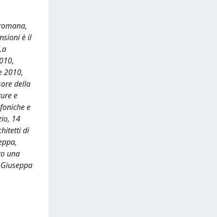
a romana,
sioni è il
La
2010,
e 2010,
sore della
ture e
ofoniche e
io, 14
itetti di
eppa,
to una
 Giuseppa