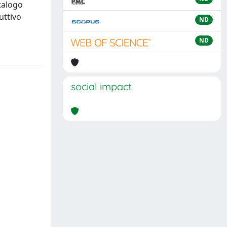
atalogo
uttivo
ND
ND
social impact