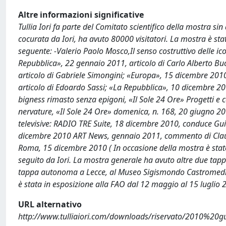
Altre informazioni significative
Tullia Iori fa parte del Comitato scientifico della mostra s
cocurata da Iori, ha avuto 80000 visitatori. La mostra è stata
seguente: -Valerio Paolo Mosco,Il senso costruttivo delle 
Repubblica», 22 gennaio 2011, articolo di Carlo Alberto Bu
articolo di Gabriele Simongini; «Europa», 15 dicembre 2010,
articolo di Edoardo Sassi; «La Repubblica», 10 dicembre 201
bigness rimasto senza epigoni, «Il Sole 24 Ore» Progetti e 
nervature, «Il Sole 24 Ore» domenica, n. 168, 20 giugno 2010
televisive: RADIO TRE Suite, 18 dicembre 2010, conduce Gu
dicembre 2010 ART News, gennaio 2011, commento di Claudio
Roma, 15 dicembre 2010 ( In occasione della mostra è stato
seguito da Iori. La mostra generale ha avuto altre due ta
tappa autonoma a Lecce, al Museo Sigismondo Castromedia
è stata in esposizione alla FAO dal 12 maggio al 15 luglio 2
URL alternativo
http://www.tulliaiori.com/downloads/riservato/2010%20g