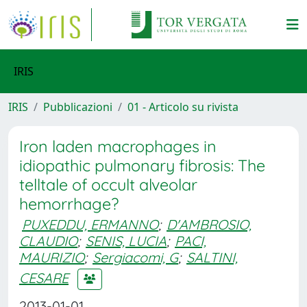
IRIS
IRIS
Pubblicazioni
01 - Articolo su rivista
Iron laden macrophages in
idiopathic pulmonary fibrosis: The
telltale of occult alveolar
hemorrhage?
PUXEDDU, ERMANNO
;
D'AMBROSIO,
CLAUDIO
;
SENIS, LUCIA
;
PACI,
MAURIZIO
;
Sergiacomi, G
;
SALTINI,
CESARE
2013-01-01