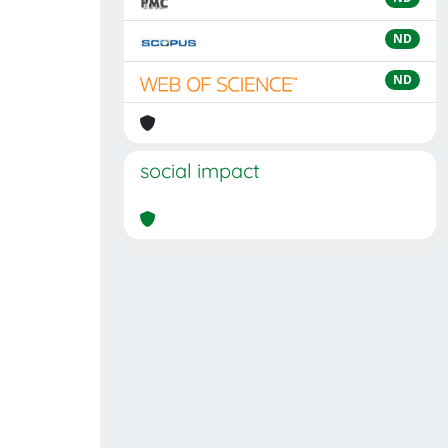
ND
ND
social impact