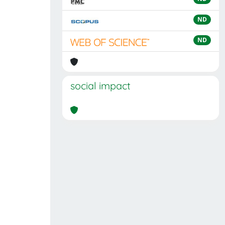
ND
ND
social impact