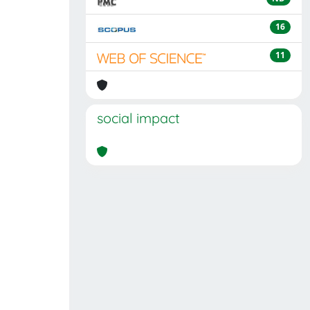
16
11
social impact