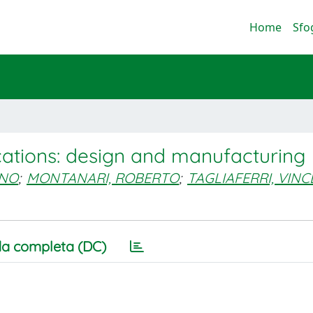
Home
Sfo
ications: design and manufacturing
ANO
;
MONTANARI, ROBERTO
;
TAGLIAFERRI, VIN
a completa (DC)